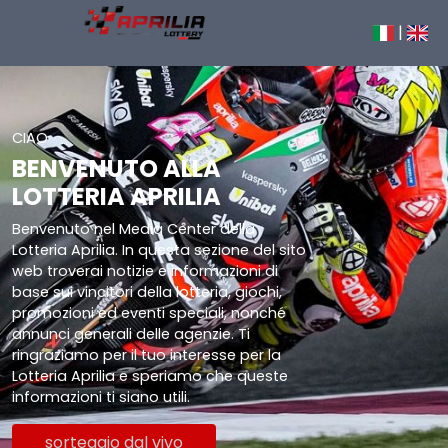
|
CIAO
BENVENUTO ALLA
LOTTERIA APRILIA
Benvenuto nel Media Center della
Lotteria Aprilia. In questa sezione del sito
web troverai notizie e informazioni di
base sui vincitori della lotteria, giochi,
promozioni ed eventi speciali, nonché
annunci generali delle agenzie. Ti
ringraziamo per il tuo interesse per la
Lotteria Aprilia e speriamo che queste
informazioni ti siano utili.
sorteggio dal vivo